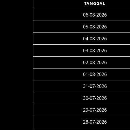
TANGGAL
06-08-2026
05-08-2026
04-08-2026
03-08-2026
02-08-2026
01-08-2026
31-07-2026
30-07-2026
29-07-2026
28-07-2026