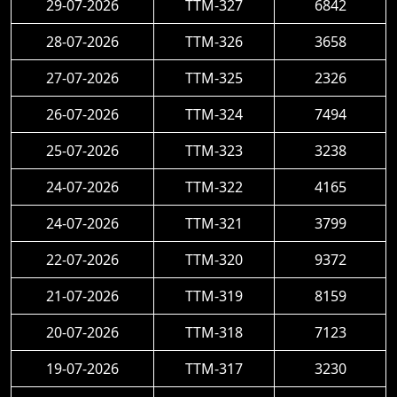
29-07-2026
TTM-327
6842
28-07-2026
TTM-326
3658
27-07-2026
TTM-325
2326
26-07-2026
TTM-324
7494
25-07-2026
TTM-323
3238
24-07-2026
TTM-322
4165
24-07-2026
TTM-321
3799
22-07-2026
TTM-320
9372
21-07-2026
TTM-319
8159
20-07-2026
TTM-318
7123
19-07-2026
TTM-317
3230