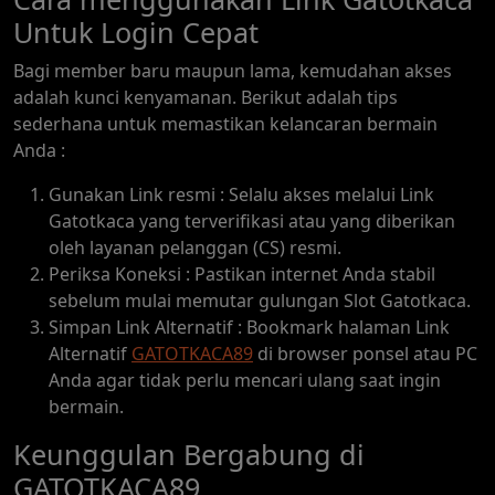
Untuk Login Cepat
Bagi member baru maupun lama, kemudahan akses
adalah kunci kenyamanan. Berikut adalah tips
sederhana untuk memastikan kelancaran bermain
Anda :
Gunakan Link resmi : Selalu akses melalui Link
Gatotkaca yang terverifikasi atau yang diberikan
oleh layanan pelanggan (CS) resmi.
Periksa Koneksi : Pastikan internet Anda stabil
sebelum mulai memutar gulungan Slot Gatotkaca.
Simpan Link Alternatif : Bookmark halaman Link
Alternatif
GATOTKACA89
di browser ponsel atau PC
Anda agar tidak perlu mencari ulang saat ingin
bermain.
Keunggulan Bergabung di
GATOTKACA89