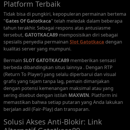
Platform Terbaik
Tidak bisa di pungkiri, kepopuleran permainan bertema
"
Gates Of Gatotkaca
" telah meledak dalam beberapa
tahun terakhir. Sebagai respons atas antusiasme
tersebut,
GATOTKACA89
memposisikan diri sebagai
spesialis penyedia permainan
Slot Gatotkaca
dengan
kualitas server yang mumpuni.
Bermain
SLOT GATOTKACA89
memberikan sensasi
berbeda dibandingkan situs lainnya . Dengan RTP
(Return To Player) yang selalu diperbarui dan visual
grafis yang tajam tanpa lag, pemain dimanjakan
dengan potensi kemenangan maksimal atau yang
sering disebut dengan istilah
MAXWIN
. Platform ini
memastikan bahwa setiap putaran yang Anda lakukan
berjalan adil (Fair-Play) dan transparan.
Solusi Akses Anti-Blokir: Link
Alternatif Gatotkaca89