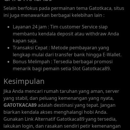
Selain berfokus pada permainan tema Gatotkaca, situs
ini juga menawarkan berbagai kelebihan lain :
Layanan 24 jam : Tim customer Service siap
membantu kendala deposit atau withdraw Anda
kapan saja.
Transaksi Cepat : Metode pembayaran yang
lengkap mulai dari transfer bank hingga E-Wallet.
Bonus Melimpah : Tersedia berbagai promosi
menarik bagi pemain setia Slot Gatotkaca89.
Kesimpulan
Jika Anda mencari rumah taruhan yang aman, server
yang stabil, dan peluang kemenangan yang nyata,
GATOTKACA89
adalah destinasi yang tepat. Jangan
biarkan kendala akses menghalangi hobi Anda.
Gunakan Link Alternatif Gatotkaca89 yang tersedia,
lakukan login, dan rasakan sendiri petir kemenangan