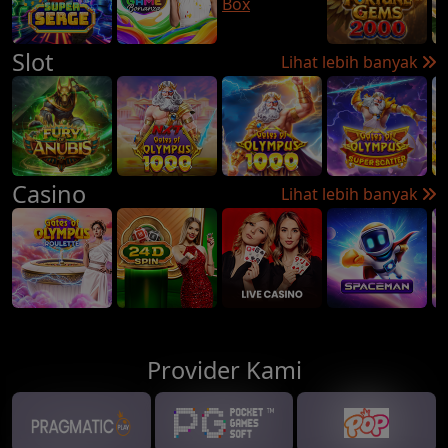
Slot
Lihat lebih banyak
Casino
Lihat lebih banyak
Provider Kami