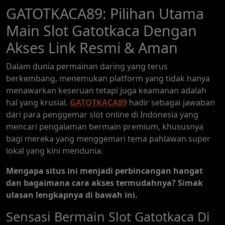
GATOTKACA89: Pilihan Utama
Main Slot Gatotkaca Dengan
Akses Link Resmi & Aman
Dalam dunia permainan daring yang terus
berkembang, menemukan platform yang tidak hanya
menawarkan keseruan tetapi juga keamanan adalah
hal yang krusial.
GATOTKACA89
hadir sebagai jawaban
dari para penggemar slot online di Indonesia yang
mencari pengalaman bermain premium, khususnya
bagi mereka yang menggemari tema pahlawan super
lokal yang kini mendunia.
Mengapa situs ini menjadi perbincangan hangat
dan bagaimana cara akses termudahnya? Simak
ulasan lengkapnya di bawah ini.
Sensasi Bermain Slot Gatotkaca Di