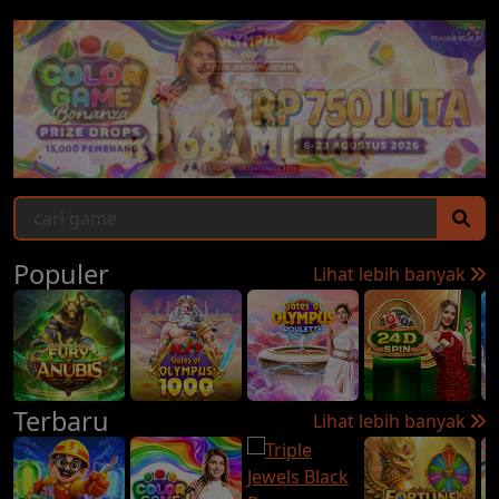
Populer
Lihat lebih banyak
Terbaru
Lihat lebih banyak