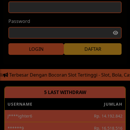
Password
LOGIN
DAFTAR
ar Dengan Bocoran Slot Tertinggi - Slot, Bola, Casino, To
5 LAST WITHDRAW
USERNAME
JUMLAH
******9
Rp. 16.518.516
Gita****22
Rp. 14.531.872