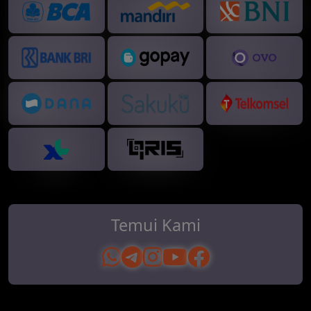
Temui Kami