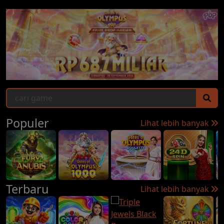
Populer
Lihat lebih banyak
Terbaru
Lihat lebih banyak