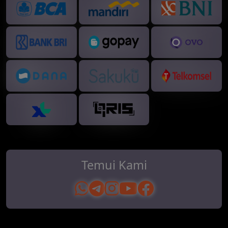
Temui Kami