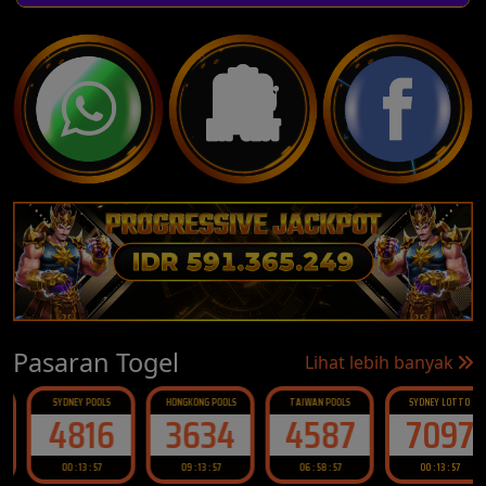
****i99
Rp. 137.541
Pasaran Togel
Lihat lebih banyak
SYDNEY POOLS
HONGKONG POOLS
TAIWAN POOLS
SYDNEY LOTTO
4816
3634
4587
7097
00 : 13 : 56
09 : 13 : 56
06 : 58 : 56
00 : 13 : 56