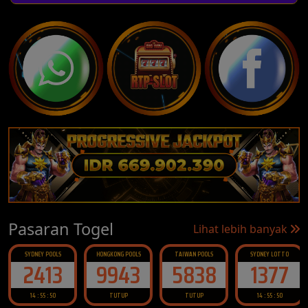
******9
Rp. 249.687
Pasaran Togel
Lihat lebih banyak
SYDNEY POOLS
HONGKONG POOLS
TAIWAN POOLS
SYDNEY LOTTO
2413
9943
5838
1377
14 : 55 : 49
TUTUP
TUTUP
14 : 55 : 49