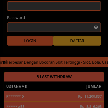
Password
LOGIN
DAFTAR
ar Dengan Bocoran Slot Tertinggi - Slot, Bola, Casino, To
5 LAST WITHDRAW
USERNAME
JUMLAH
******ol88
Rp. 8.816.263
******
Rp. 49.689.873