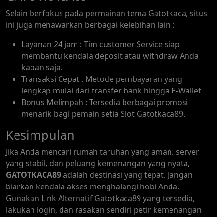
Selain berfokus pada permainan tema Gatotkaca, situs
ini juga menawarkan berbagai kelebihan lain :
Layanan 24 jam : Tim customer Service siap
membantu kendala deposit atau withdraw Anda
kapan saja.
Transaksi Cepat : Metode pembayaran yang
lengkap mulai dari transfer bank hingga E-Wallet.
Bonus Melimpah : Tersedia berbagai promosi
menarik bagi pemain setia Slot Gatotkaca89.
Kesimpulan
Jika Anda mencari rumah taruhan yang aman, server
yang stabil, dan peluang kemenangan yang nyata,
GATOTKACA89
adalah destinasi yang tepat. Jangan
biarkan kendala akses menghalangi hobi Anda.
Gunakan Link Alternatif Gatotkaca89 yang tersedia,
lakukan login, dan rasakan sendiri petir kemenangan