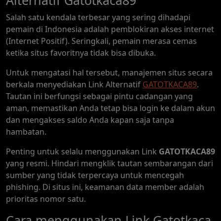
Alternatif Gatotkaca89
Salah satu kendala terbesar yang sering dihadapi
pemain di Indonesia adalah pemblokiran akses internet
(Internet Positif). Seringkali, pemain merasa cemas
ketika situs favoritnya tidak bisa dibuka.
Untuk mengatasi hal tersebut, manajemen situs secara
berkala menyediakan Link Alternatif
GATOTKACA89
.
Tautan ini berfungsi sebagai pintu cadangan yang
aman, memastikan Anda tetap bisa login ke dalam akun
dan mengakses saldo Anda kapan saja tanpa
hambatan.
Penting untuk selalu menggunakan Link
GATOTKACA89
yang resmi. Hindari mengklik tautan sembarangan dari
sumber yang tidak terpercaya untuk mencegah
phishing. Di situs ini, keamanan data member adalah
prioritas nomor satu.
Cara menggunakan Link Gatotkaca