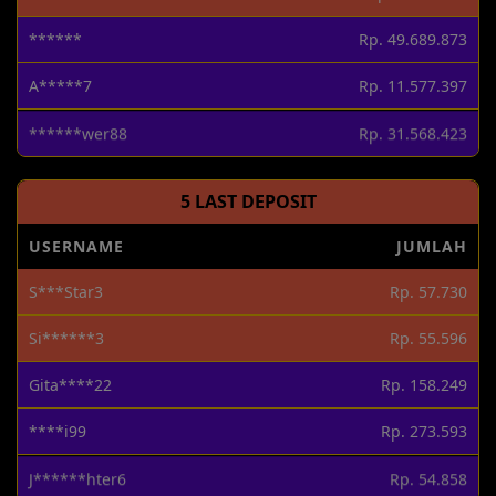
A*****7
Rp. 11.577.397
******wer88
Rp. 31.568.423
******7
Rp. 17.119.987
5 LAST DEPOSIT
USERNAME
JUMLAH
Si******3
Rp. 55.596
Gita****22
Rp. 158.249
****i99
Rp. 273.593
J******hter6
Rp. 54.858