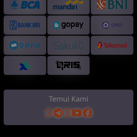
Temui Kami