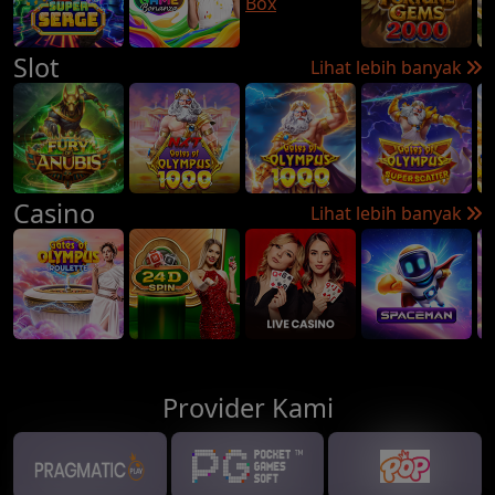
Slot
Lihat lebih banyak
Casino
Lihat lebih banyak
Provider Kami