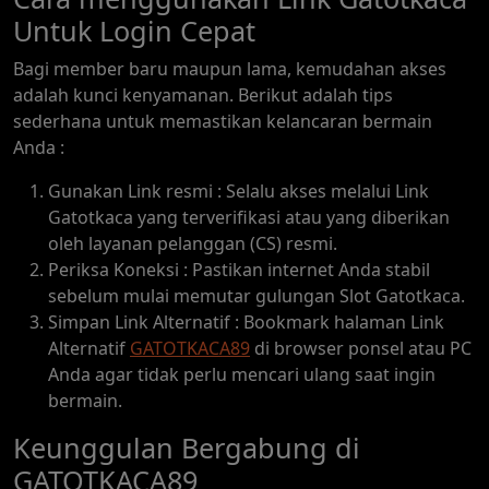
Untuk Login Cepat
Bagi member baru maupun lama, kemudahan akses
adalah kunci kenyamanan. Berikut adalah tips
sederhana untuk memastikan kelancaran bermain
Anda :
Gunakan Link resmi : Selalu akses melalui Link
Gatotkaca yang terverifikasi atau yang diberikan
oleh layanan pelanggan (CS) resmi.
Periksa Koneksi : Pastikan internet Anda stabil
sebelum mulai memutar gulungan Slot Gatotkaca.
Simpan Link Alternatif : Bookmark halaman Link
Alternatif
GATOTKACA89
di browser ponsel atau PC
Anda agar tidak perlu mencari ulang saat ingin
bermain.
Keunggulan Bergabung di
GATOTKACA89