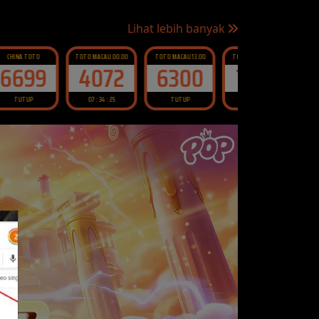
Lihat lebih banyak
TOTO MACAU 00.00
TOTO MACAU 13.00
TOTO MACAU 16.00
TOTO MACAU 19.00
T
4072
6300
7875
6303
07 : 34 : 22
TUTUP
TUTUP
02 : 34 : 22