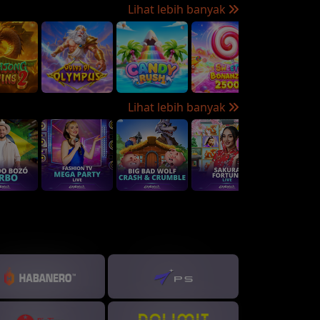
Lihat lebih banyak
Lihat lebih banyak