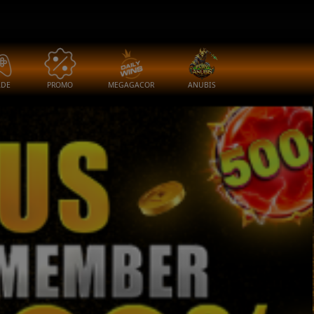
ADE
PROMO
MEGAGACOR
ANUBIS