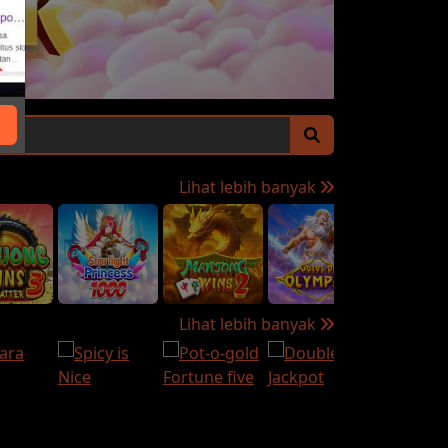
Lihat lebih banyak
Lihat lebih banyak