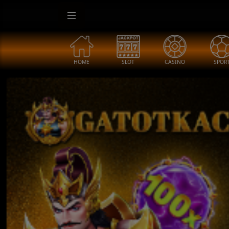
HOME
SLOT
CASINO
SPOR