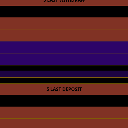
5 LAST WITHDRAW
5 LAST DEPOSIT