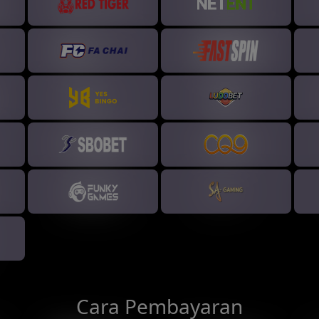
Cara Pembayaran